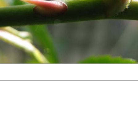
elichtungszeit: sec - Verschlussgeschwindigkeit: sec - FNumber:
Zurück zur Übersicht
oder
Zurück zum Galerie Index
Nächs
Herunterladen (Rechtsklick - Speichern unter)
(
1000x750
)