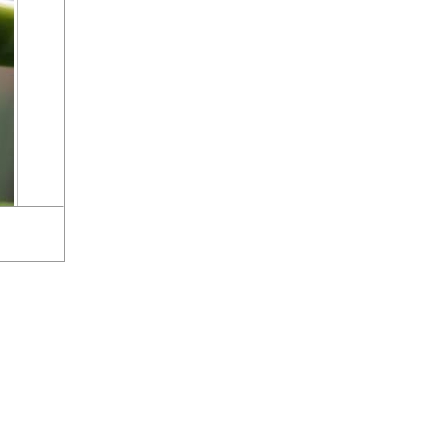
tes Bild
»