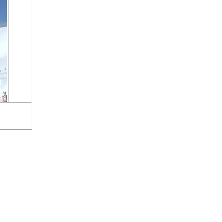
tes Bild
»