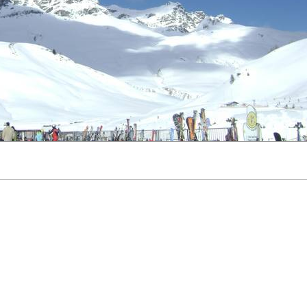
ichtungszeit: 1/2000 sec - Verschlussgeschwindigkeit: sec - FNumber: f/5.6
Zurück zur Übersicht
oder
Zurück zum Galerie Index
Nächs
Herunterladen (Rechtsklick - Speichern unter)
(
1600x1200
)