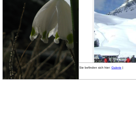
Sie befinden sich hier:
Galerie
|
DSC-S700 - Bel
«
Vorheriges Bild